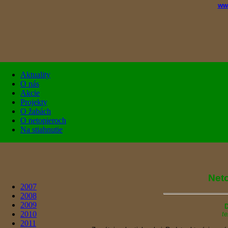
ww
Aktuality
O nás
Akcie
Projekty
O žabách
O netopieroch
Na stiahnutie
Net
2007
2008
2009
D
2010
te
2011