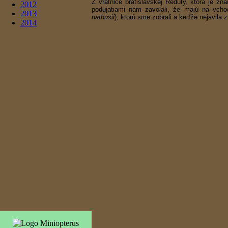
Z vrátnice bratislavskej Reduty, ktorá je z
2012
podujatiami nám zavolali, že majú na vchod
2013
nathusii
), ktorú sme zobrali a keďže nejavila
2014