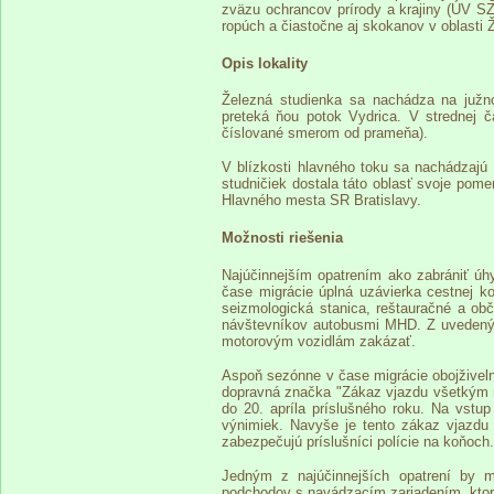
zväzu ochrancov prírody a krajiny (ÚV S
ropúch a čiastočne aj skokanov v oblasti 
Opis lokality
Železná studienka sa nachádza na južn
preteká ňou potok Vydrica. V strednej č
číslované smerom od prameňa).
V blízkosti hlavného toku sa nachádzajú
studničiek dostala táto oblasť svoje pom
Hlavného mesta SR Bratislavy.
Možnosti riešenia
Najúčinnejším opatrením ako zabrániť úh
čase migrácie úplná uzávierka cestnej k
seizmologická stanica, reštauračné a ob
návštevníkov autobusmi MHD. Z uvedenýc
motorovým vozidlám zakázať.
Aspoň sezónne v čase migrácie obojživel
dopravná značka "Zákaz vjazdu všetkým m
do 20. apríla príslušného roku. Na vstu
výnimiek. Navyše je tento zákaz vjazdu 
zabezpečujú príslušníci polície na koňoch.
Jedným z najúčinnejších opatrení by m
podchodov s navádzacím zariadením, kto