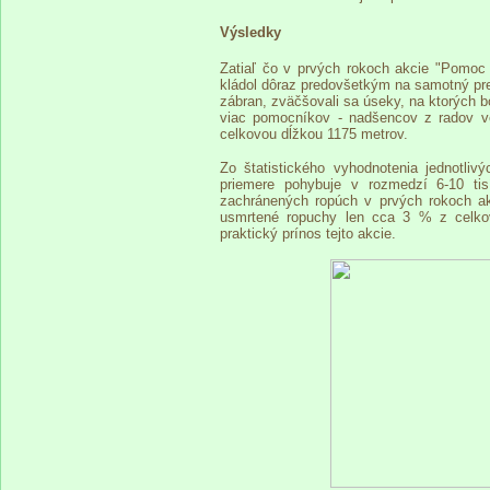
Výsledky
Zatiaľ čo v prvých rokoch akcie "Pomoc 
kládol dôraz predovšetkým na samotný pr
zábran, zväčšovali sa úseky, na ktorých b
viac pomocníkov - nadšencov z radov ve
celkovou dĺžkou 1175 metrov.
Zo štatistického vyhodnotenia jednotli
priemere pohybuje v rozmedzí 6-10 tis
zachránených ropúch v prvých rokoch ak
usmrtené ropuchy len cca 3 % z celkov
praktický prínos tejto akcie.