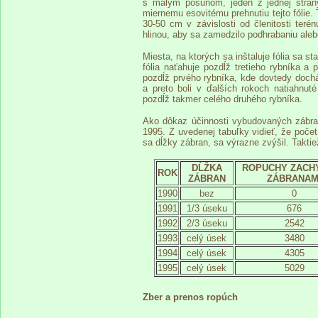
s malým posunom, jeden z jednej strany
miernemu esovitému prehnutiu tejto fólie.
30-50 cm v závislosti od členitosti teré
hlinou, aby sa zamedzilo podhrabaniu aleb
Miesta, na ktorých sa inštaluje fólia sa s
fólia naťahuje pozdĺž tretieho rybníka a
pozdĺž prvého rybníka, kde dovtedy dochá
a preto boli v ďalších rokoch natiahnut
pozdĺž takmer celého druhého rybníka.
Ako dôkaz účinnosti vybudovaných zábr
1995. Z uvedenej tabuľky vidieť, že poče
sa dĺžky zábran, sa výrazne zvýšil. Takti
DĹŽKA
ROPUCHY ZACH
ROK
ZÁBRAN
ZÁBRANAM
1990
bez
0
1991
1/3 úseku
676
1992
2/3 úseku
2542
1993
celý úsek
3480
1994
celý úsek
4305
1995
celý úsek
5029
Zber a prenos ropúch