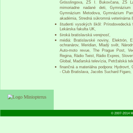
Grösslingova, ZŠ I. Bukovčana, ZŠ L
mimoriadne nadané deti, Gymnázium
Gymnázium Metodova, Gymnázium Pankú
akadémia, Stredná súkromná veterinárna š
študenti vysokých škôl: Prírodovedecká f
Lekárska fakulta UK,
široká bratislavská verejnosť,
médiá: Bratislavské noviny, Elektrón, El
ochranárov, Meridian, Mladý svět, Náro
Auto-moto revue, The Prague Post, Več
Regina, Rádio Twist, Rádio Expres, Sloven
Global, Maďarská televízia, Petržalská t
finančná a materiálna podpora: Hydrovrt, 
- Club Bratislava, Jacobs Suchard Figaro,
© 2007-2014 M