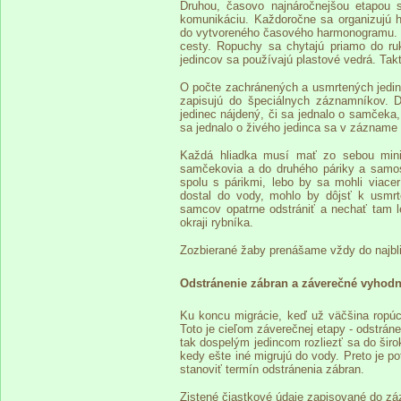
Druhou, časovo najnáročnejšou etapou 
komunikáciu. Každoročne sa organizujú hl
do vytvoreného časového harmonogramu. Ic
cesty. Ropuchy sa chytajú priamo do ru
jedincov sa používajú plastové vedrá. Tak
O počte zachránených a usmrtených jedin
zapisujú do špeciálnych záznamníkov.
jedinec nájdený, či sa jednalo o samčeka,
sa jednalo o živého jedinca sa v zázname 
Každá hliadka musí mať zo sebou mini
samčekovia a do druhého páriky a sam
spolu s párikmi, lebo by sa mohli viace
dostal do vody, mohlo by dôjsť k usmrt
samcov opatrne odstrániť a nechať tam le
okraji rybníka.
Zozbierané žaby prenášame vždy do najbli
Odstránenie zábran a záverečné vyhodn
Ku koncu migrácie, keď už väčšina ropúch 
Toto je cieľom záverečnej etapy - odstrán
tak dospelým jedincom rozliezť sa do širo
kedy ešte iné migrujú do vody. Preto je p
stanoviť termín odstránenia zábran.
Zistené čiastkové údaje zapisované do zá