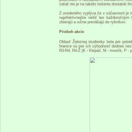
zatiaľ nie je na takéto riešenie dostatok fin
Z uvedeného vyplýva že v súčasnosti je 
najefektívnejšie riešiť len každoročný
zbierajú a ručne prenášajú do rybníkov.
Priebeh akcie
Oblasť Železnej studienky bola pre potre
hranice sú pre ich výhodnosť dodnes ne
R3-R4, R4-Ž (K - Klepáč, M - mostík, P - p