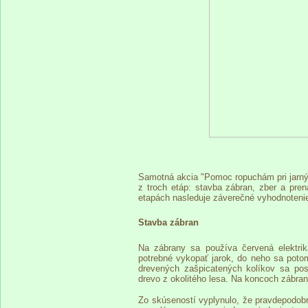
Samotná akcia "Pomoc ropuchám pri jarnýc
z troch etáp: stavba zábran, zber a pre
etapách nasleduje záverečné vyhodnotenie
Stavba zábran
Na zábrany sa používa červená elektrik
potrebné vykopať jarok, do neho sa poto
drevených zašpicatených kolíkov sa pos
drevo z okolitého lesa. Na koncoch zábra
Zo skúseností vyplynulo, že pravdepodobne