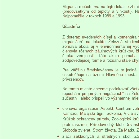
Migrácia ropúch trvá na tejto lokalite zhr
(predovšetkým od teploty a vlhkosti). N
Najpomalšie v rokoch 1989 a 1993.
Účastníci
Z doteraz uvedených čísel a komentára 
migráciách" na lokalite Železná studi
zohráva akcia aj v environmentálnej vý
členovia rôznych záujmových krúžkov, ži
široká verejnosť. Táto akcia pomáha
zodpovedajúcej forme a rozsahu stále chý
Pre väčšinu Bratislavčanov je to jediná 
uskutočňuje na území Hlavného mesta 
prívržencov.
Na tomto mieste chceme poďakovať všetký
ropuchám pri jarných migráciách" na Želez
zúčastnili alebo prispeli vo významnej m
členovia organizácií: Aspekt, Centrum voľ
Kamzíci, Malajskí tigri, Sokolíci, Vlčia 
Krúžok ochrancov prírody, Zoologický krúž
proti rasizmu, Prírodovedný klub Devín
Sloboda zvierat, Strom života, Za Matku
žiaci základných a stredných škôl: