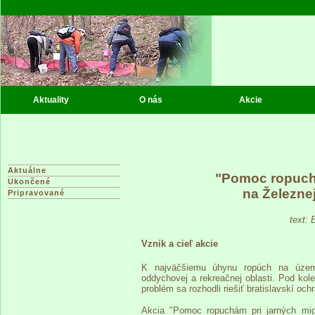
Aktuality
O nás
Akcie
Aktuálne
"Pomoc ropuchá
Ukončené
na Železnej
Pripravované
text:
Vznik a cieľ akcie
K najväčšiemu úhynu ropúch na území
oddychovej a rekreačnej oblasti. Pod kol
problém sa rozhodli riešiť bratislavskí oc
Akcia "Pomoc ropuchám pri jarných mi